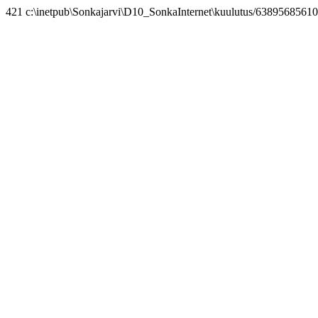
421 c:\inetpub\Sonkajarvi\D10_SonkaInternet\kuulutus/63895685