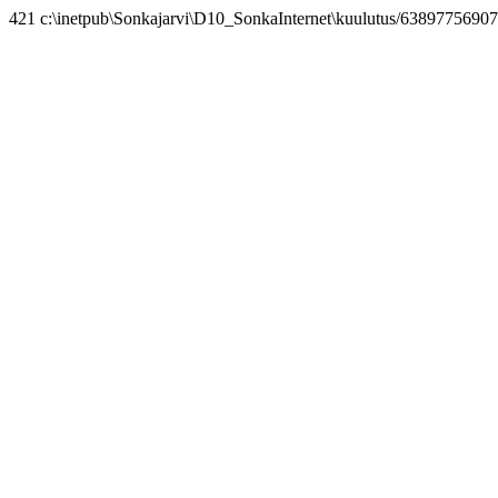
421 c:\inetpub\Sonkajarvi\D10_SonkaInternet\kuulutus/63897756