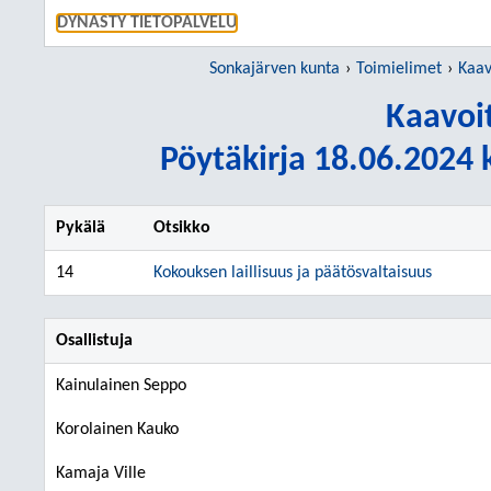
SIIRRY S
DYNASTY TIETOPALVELU
Sonkajärven kunta
Toimielimet
Kaav
Kaavoi
Pöytäkirja 18.06.2024 k
Pykälä
Otsikko
14
Kokouksen laillisuus ja päätösvaltaisuus
Osallistuja
Kainulainen Seppo
Korolainen Kauko
Kamaja Ville