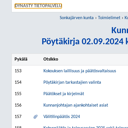
SIIRRY S
DYNASTY TIETOPALVELU
Sonkajärven kunta
Toimielimet
K
Kunn
Pöytäkirja 02.09.2024 k
Pykälä
Otsikko
153
Kokouksen laillisuus ja päätösvaltaisuus
154
Pöytäkirjan tarkastajien valinta
155
Päätökset ja kirjelmät
156
Kunnanjohtajan ajankohtaiset asiat
157
Välitilinpäätös 2024