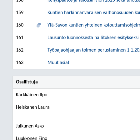
158
Kehyspäätös ja talousarvion 2025 sekä talou
159
Kuntien harkinnanvaraisen valtionosuuden k
160
Ylä-Savon kuntien yhteinen kotouttamisohjelm
161
Lausunto luonnoksesta hallituksen esitykseksi
162
Työpajaohjaajan toimen perustaminen 1.1.20
163
Muut asiat
Osallistuja
Kärkkäinen Ilpo
Heiskanen Laura
Julkunen Asko
Luukkonen Eino