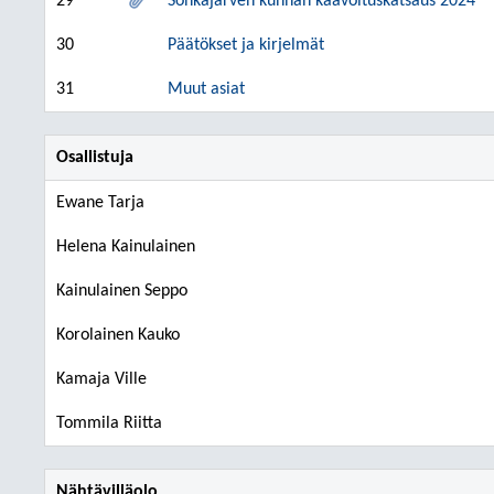
29
Sonkajärven kunnan kaavoituskatsaus 2024
30
Päätökset ja kirjelmät
31
Muut asiat
Osallistuja
Ewane Tarja
Helena Kainulainen
Kainulainen Seppo
Korolainen Kauko
Kamaja Ville
Tommila Riitta
Nähtävilläolo