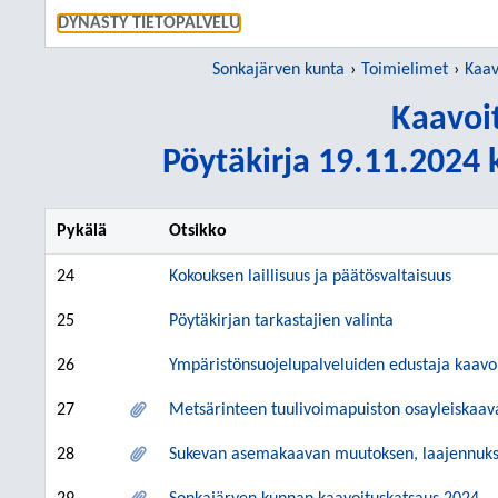
SIIRRY S
DYNASTY TIETOPALVELU
Sonkajärven kunta
Toimielimet
Kaav
Kaavoi
Pöytäkirja 19.11.2024 k
Pykälä
Otsikko
24
Kokouksen laillisuus ja päätösvaltaisuus
25
Pöytäkirjan tarkastajien valinta
26
Ympäristönsuojelupalveluiden edustaja kaavo
27
Metsärinteen tuulivoimapuiston osayleiskaa
28
Sukevan asemakaavan muutoksen, laajennuks