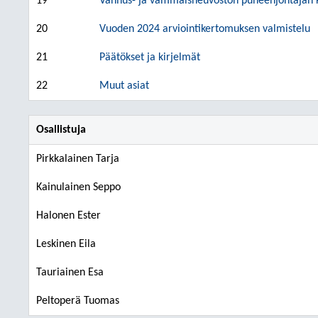
19
Vanhus- ja vammaisneuvoston puheenjohtajan 
20
Vuoden 2024 arviointikertomuksen valmistelu
21
Päätökset ja kirjelmät
22
Muut asiat
Osallistuja
Pirkkalainen Tarja
Kainulainen Seppo
Halonen Ester
Leskinen Eila
Tauriainen Esa
Peltoperä Tuomas