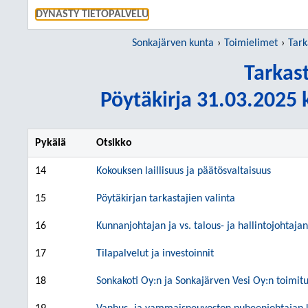
SIIRRY S
DYNASTY TIETOPALVELU
Sonkajärven kunta
Toimielimet
Tark
Tarkas
Pöytäkirja 31.03.2025 k
Pykälä
Otsikko
14
Kokouksen laillisuus ja päätösvaltaisuus
15
Pöytäkirjan tarkastajien valinta
16
Kunnanjohtajan ja vs. talous- ja hallintojohtaj
17
Tilapalvelut ja investoinnit
18
Sonkakoti Oy:n ja Sonkajärven Vesi Oy:n toimit