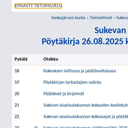
SIIRRY S
DYNASTY TIETOPALVELU
Sonkajärven kunta
Toimielimet
Sukev
Sukevan 
Pöytäkirja 26.08.2025 k
Pykälä
Otsikko
18
Kokouksen laillisuus ja päätösvaltaisuus
19
Pöytäkirjan tarkastajien valinta
20
Päätökset ja kirjelmät
21
Sukevan aluelautakunnan kokousten koollekuts
22
Sukevan aluelautakunnan kokousajat ja pöytäki