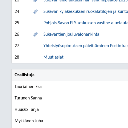
23
Sukevan aluelautakunnan välitilinpäätös 2025
24
Sukevan kyläkeskuksen ruokalatilojen ja kunt
25
Pohjois-Savon ELY-keskuksen vastine aluelaut
26
Sukevantien jouluvalohankinta
27
Yhteistyösopimuksen päivittäminen Postin ka
28
Muut asiat
Osallistuja
Tauriainen Esa
Turunen Sanna
Huusko Tanja
Mykkänen Juha