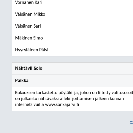
Vornanen Kari
Väisänen Mikko
Väisänen Sari
Mäkinen Simo
Hyyryläinen Päivi
Nähtävilläolo
Paikka
Kokouksen tarkastettu pöytäkirja, johon on liitetty valitusosoi
on julkaistu nähtäväksi allekirjoittamisen jälkeen kunnan
internetsivuilla www.sonkajarvi.fi
©