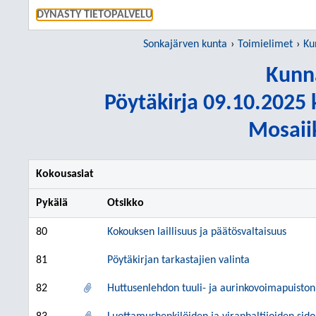
SIIRRY S
DYNASTY TIETOPALVELU
Sonkajärven kunta
Toimielimet
Ku
Kunn
Pöytäkirja 09.10.2025 k
Mosaiik
Kokousasiat
Pykälä
Otsikko
80
Kokouksen laillisuus ja päätösvaltaisuus
81
Pöytäkirjan tarkastajien valinta
82
Huttusenlehdon tuuli- ja aurinkovoimapuiston