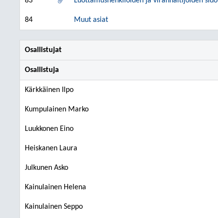
83
Luottamushenkilöiden ja viranhaltijoiden sid
84
Muut asiat
Osallistujat
Osallistuja
Kärkkäinen Ilpo
Kumpulainen Marko
Luukkonen Eino
Heiskanen Laura
Julkunen Asko
Kainulainen Helena
Kainulainen Seppo