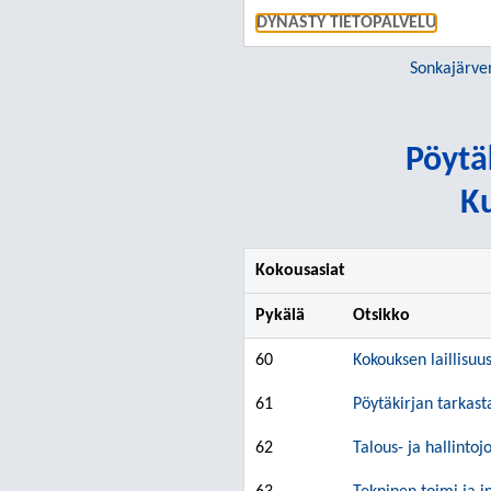
DYNASTY TIETOPALVELU
Sonkajärve
Pöytäk
K
Kokousasiat
Pykälä
Otsikko
60
Kokouksen laillisuu
61
Pöytäkirjan tarkast
62
Talous- ja hallinto