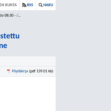
EN KUNTA
RSS
HAKU
 - ⁄ Tarkastettu
astettu
ne
Pöytäkirja
(pdf 139.01 kb)