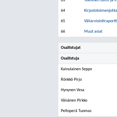
63
Tekninen toimi ja i
64
Kirjastotoimenjohta
65
Väliarviointiraportt
66
Muut asiat
Osallistujat
Osallistuja
Kainulainen Seppo
Rönkkö Pirjo
Hynynen Vesa
Väisänen Pirkko
Peltoperä Tuomas