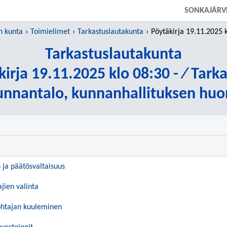
SIIRRY SUORAAN PÄÄSISÄLTÖÖN
SONKAJÄRV
n kunta
Toimielimet
Tarkastuslautakunta
Pöytäkirja 19.11.2025 klo 08:30
Tarkastuslautakunta
irja 19.11.2025 klo 08:30 - ⁄ Tark
unnantalo, kunnanhallituksen huo
s ja päätösvaltaisuus
ajien valinta
johtajan kuuleminen