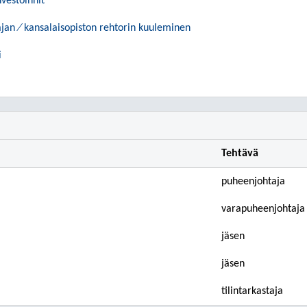
nvestoinnit
jan ⁄ kansalaisopiston rehtorin kuuleminen
i
Tehtävä
puheenjohtaja
varapuheenjohtaja
jäsen
jäsen
tilintarkastaja