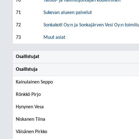
70
Talous- ja hallintojohtajan kuuleminen
71
Sukevan alueen palvelut
72
Sonkakoti Oy:n ja Sonkajärven Vesi Oy:n toimit
73
Muut asiat
Osallistujat
Osallistuja
Kainulainen Seppo
Rönkkö Pirjo
Hynynen Vesa
Niskanen Tiina
Väisänen Pirkko