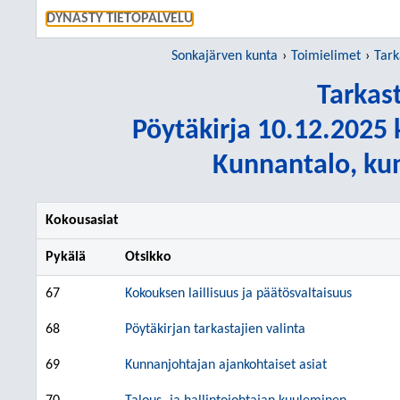
SIIRRY S
DYNASTY TIETOPALVELU
Sonkajärven kunta
Toimielimet
Tark
Tarkas
Pöytäkirja 10.12.2025 k
Kunnantalo, ku
Kokousasiat
Pykälä
Otsikko
67
Kokouksen laillisuus ja päätösvaltaisuus
68
Pöytäkirjan tarkastajien valinta
69
Kunnanjohtajan ajankohtaiset asiat