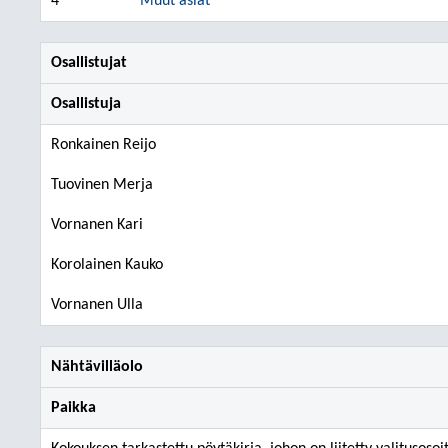
4
Muut asiat
Osallistujat
Osallistuja
Ronkainen Reijo
Tuovinen Merja
Vornanen Kari
Korolainen Kauko
Vornanen Ulla
Nähtävilläolo
Paikka