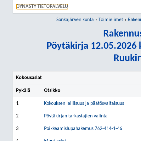
SIIRRY S
DYNASTY TIETOPALVELU
Sonkajärven kunta
Toimielimet
Raken
Rakennus
Pöytäkirja 12.05.2026 k
Ruukin
Kokousasiat
Pykälä
Otsikko
1
Kokouksen laillisuus ja päätösvaltaisuus
2
Pöytäkirjan tarkastajien valinta
3
Poikkeamislupahakemus 762-414-1-46