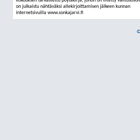
Kokouksen tarkastettu pöytäkirja, johon on liitetty valitusosoi
on julkaistu nähtäväksi allekirjoittamisen jälkeen kunnan
internetsivuilla www.sonkajarvi.fi
©