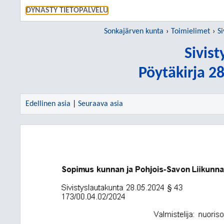
SIIRRY S
DYNASTY TIETOPALVELU
Sonkajärven kunta
Toimielimet
Si
Sivis
Pöytäkirja 2
Edellinen asia
|
Seuraava asia