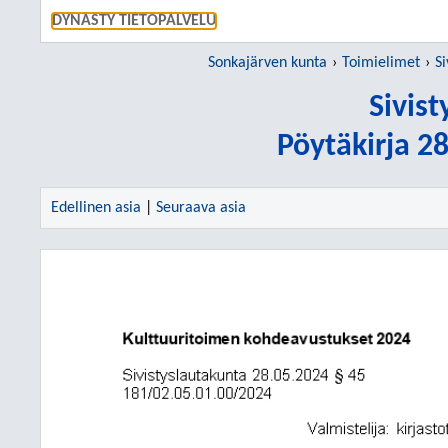
SIIRRY S
DYNASTY TIETOPALVELU
Sonkajärven kunta
Toimielimet
Si
Sivis
Pöytäkirja 2
Edellinen asia
|
Seuraava asia