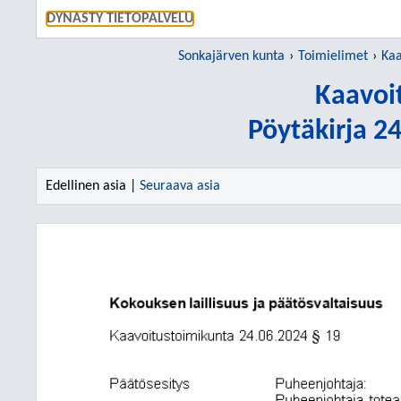
SIIRRY S
DYNASTY TIETOPALVELU
Sonkajärven kunta
Toimielimet
Kaa
Kaavoi
Pöytäkirja 2
Edellinen asia |
Seuraava asia