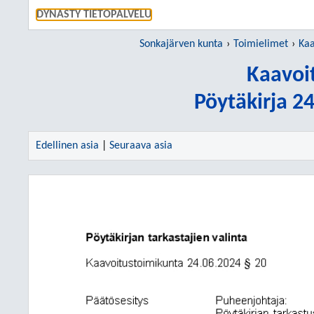
SIIRRY S
DYNASTY TIETOPALVELU
Sonkajärven kunta
Toimielimet
Kaa
Kaavoi
Pöytäkirja 2
Edellinen asia
|
Seuraava asia