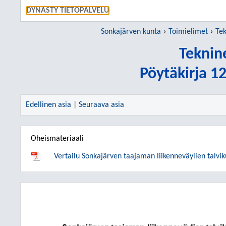
SIIRRY S
DYNASTY TIETOPALVELU
Sonkajärven kunta
Toimielimet
Tek
Teknin
Pöytäkirja 1
Edellinen asia
|
Seuraava asia
Oheismateriaali
Vertailu Sonkajärven taajaman liikenneväylien talvi