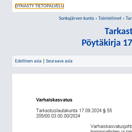
SIIRRY S
DYNASTY TIETOPALVELU
Sonkajärven kunta
Toimielimet
Tar
Tarkas
Pöytäkirja 1
Edellinen asia
|
Seuraava asia