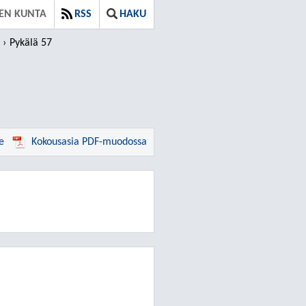
EN KUNTA
RSS
HAKU
Pykälä 57
e
Kokousasia PDF-muodossa