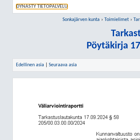
SIIRRY S
DYNASTY TIETOPALVELU
Sonkajärven kunta
Toimielimet
Tar
Tarkas
Pöytäkirja 1
Edellinen asia
|
Seuraava asia