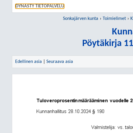
SIIRRY S
DYNASTY TIETOPALVELU
Sonkajärven kunta
Toimielimet
K
Kunn
Pöytäkirja 1
Edellinen asia
|
Seuraava asia