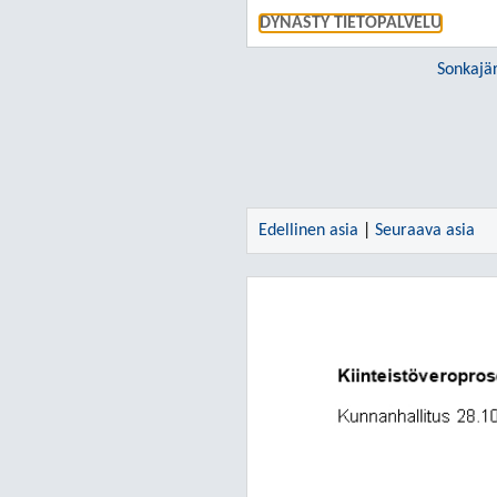
DYNASTY TIETOPALVELU
Sonkajä
Edellinen asia
|
Seuraava asia