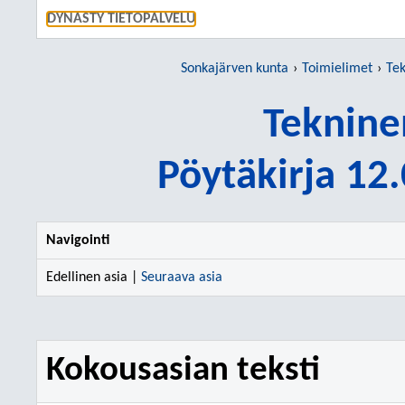
SIIRRY S
DYNASTY TIETOPALVELU
Sonkajärven kunta
Toimielimet
Tek
Teknine
Pöytäkirja 12
Navigointi
Edellinen asia |
Seuraava asia
Kokousasian teksti