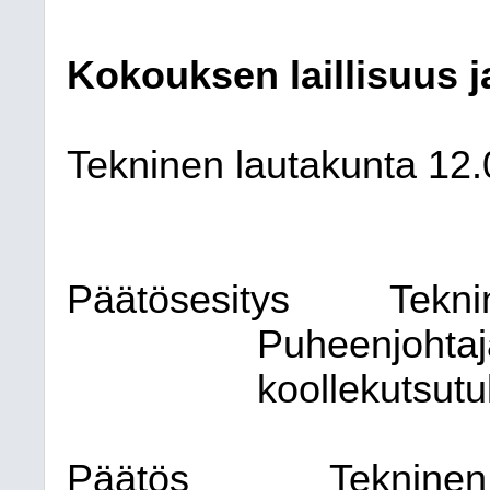
Kokouksen laillisuus j
Tekninen lautakunta
12.
Päätösesitys
Tekni
Puheenjohtaja
koollekutsutu
Päätös
Tekninen