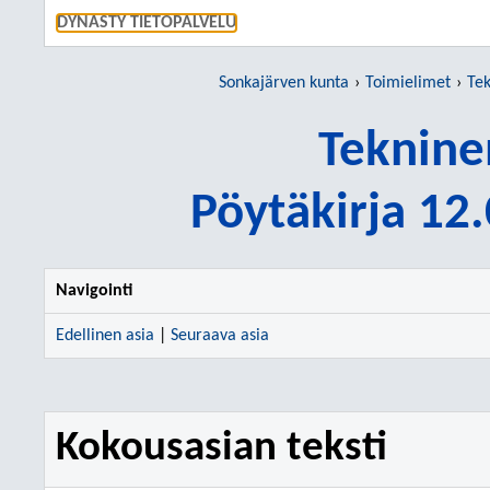
SIIRRY S
DYNASTY TIETOPALVELU
Sonkajärven kunta
Toimielimet
Tek
Teknine
Pöytäkirja 12
Navigointi
Edellinen asia
|
Seuraava asia
Kokousasian teksti