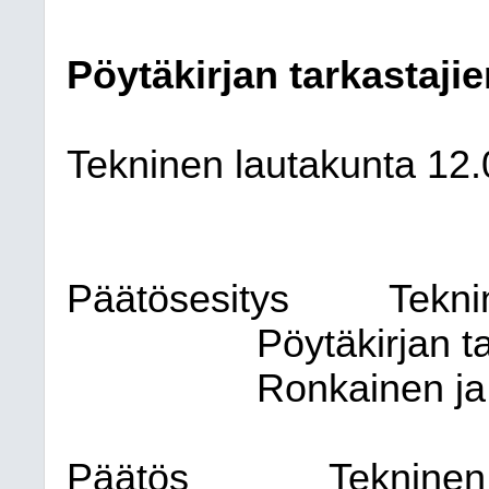
Pöytäkirjan tarkastajie
Tekninen lautakunta
12.
Päätösesitys
Tekni
Pöytäkirjan t
Ronkainen ja
Päätös
Tekninen