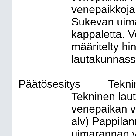
venepaikkoja
Sukevan uima
kappaletta. V
määritelty hi
lautakunnass
Päätösesitys
Tekni
Tekninen laut
venepaikan 
alv) Pappila
uimarannan v