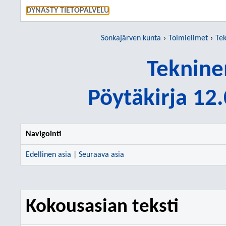
SIIRRY S
DYNASTY TIETOPALVELU
Sonkajärven kunta
Toimielimet
Tek
Teknine
Pöytäkirja 12
Navigointi
Edellinen asia
|
Seuraava asia
Kokousasian teksti