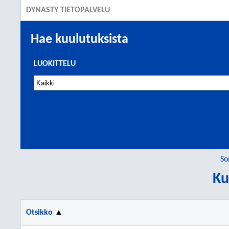
DYNASTY TIETOPALVELU
Hae kuulutuksista
LUOKITTELU
So
Ku
Otsikko
▲