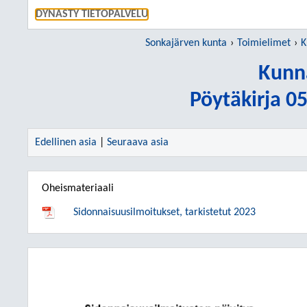
SIIRRY S
DYNASTY TIETOPALVELU
Sonkajärven kunta
Toimielimet
K
Kunn
Pöytäkirja 0
Edellinen asia
|
Seuraava asia
Oheismateriaali
Sidonnaisuusilmoitukset, tarkistetut 2023