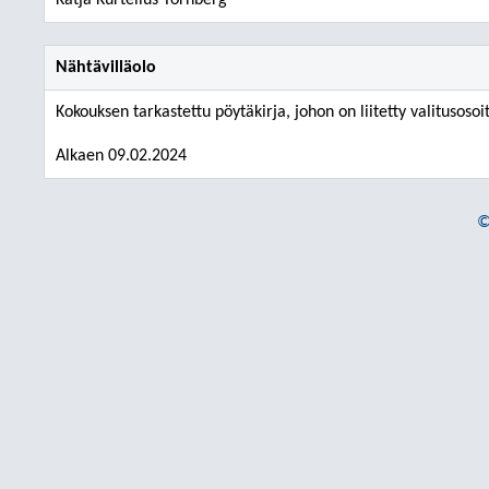
Katja Kurtelius Tornberg
Nähtävilläolo
Kokouksen tarkastettu pöytäkirja, johon on liitetty valitusosoi
Alkaen 09.02.2024
©