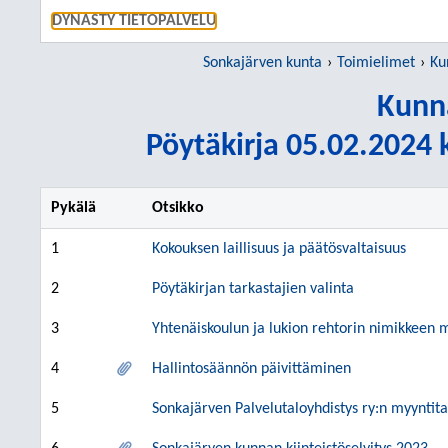
SIIRRY S
DYNASTY TIETOPALVELU
Sonkajärven kunta
Toimielimet
Ku
Kunn
Pöytäkirja 05.02.2024 k
Pykälä
Otsikko
1
Kokouksen laillisuus ja päätösvaltaisuus
2
Pöytäkirjan tarkastajien valinta
3
Yhtenäiskoulun ja lukion rehtorin nimikkeen
4
Hallintosäännön päivittäminen
5
Sonkajärven Palvelutaloyhdistys ry:n myyntita